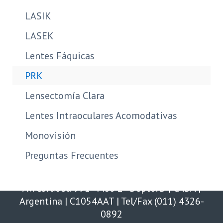
LASIK
LASEK
Lentes Fáquicas
PRK
Lensectomía Clara
Lentes Intraoculares Acomodativas
Monovisión
Preguntas Frecuentes
Av. Córdoba 991 - Piso 2 - Depto. D | CABA |
Argentina | C1054AAT | Tel/Fax (011) 4326-
0892