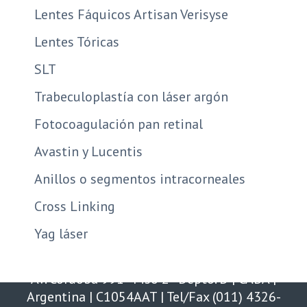
Lentes Fáquicos Artisan Verisyse
Lentes Tóricas
SLT
Trabeculoplastía con láser argón
Fotocoagulación pan retinal
Avastin y Lucentis
Anillos o segmentos intracorneales
Cross Linking
Yag láser
Av. Córdoba 991 - Piso 2 - Depto. D | CABA |
Argentina | C1054AAT | Tel/Fax (011) 4326-